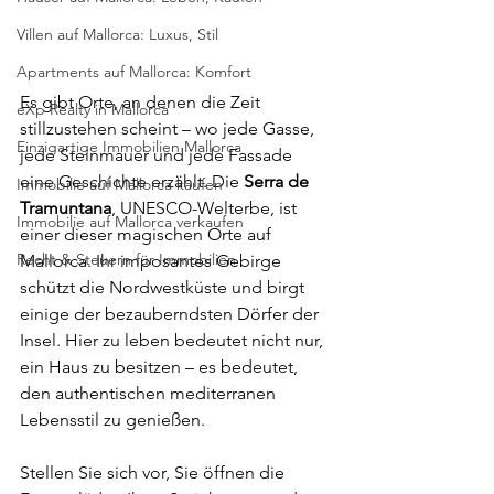
Villen auf Mallorca: Luxus, Stil
Apartments auf Mallorca: Komfort
Es gibt Orte, an denen die Zeit 
eXp Realty in Mallorca
stillzustehen scheint – wo jede Gasse, 
Einzigartige Immobilien Mallorca
jede Steinmauer und jede Fassade 
eine Geschichte erzählt. Die 
Serra de 
Immobilie auf Mallorca kaufen
Tramuntana
, UNESCO-Welterbe, ist 
Immobilie auf Mallorca verkaufen
einer dieser magischen Orte auf 
Recht & Steuern für Immobilien
Mallorca. Ihr imposantes Gebirge 
schützt die Nordwestküste und birgt 
einige der bezauberndsten Dörfer der 
Insel. Hier zu leben bedeutet nicht nur, 
ein Haus zu besitzen – es bedeutet, 
den authentischen mediterranen 
Lebensstil zu genießen.
Stellen Sie sich vor, Sie öffnen die 