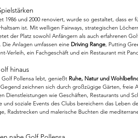
 Spielstärken
et 1986 und 2000 renoviert, wurde so gestaltet, dass er für
haltsam ist. Mit welligen Fairways, strategischen Löcher
et der Platz sowohl Anfängern als auch erfahrenen Golf
. Die Anlagen umfassen eine 
Driving Range
, Putting Gre
t-Verleih, ein Fachgeschäft und ein Restaurant mit Pan
olf hinaus
Golf Pollensa lebt, genießt 
Ruhe, Natur und Wohlbefin
 Gegend zeichnen sich durch großzügige Gärten, freie A
n Dienstleistungen wie Geschäften, Restaurants und Sch
re und soziale Events des Clubs bereichern das Leben d
 Radstrecken und malerische Buchten die mediterrane
en nahe Golf Pollensa