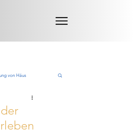
ung von Häus
en, Kaufen
 der
erleben