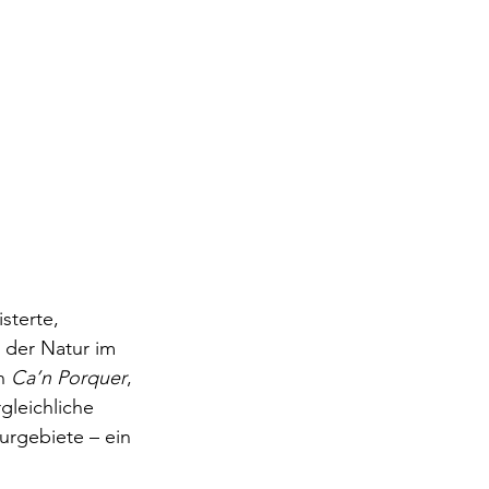
isterte, 
 der Natur im 
n 
Ca’n Porquer
, 
gleichliche 
urgebiete – ein 