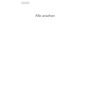
Alle ansehen
rtet.
ings