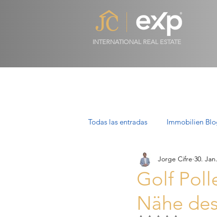
INTERNATIONAL REAL ESTATE
Todas las entradas
Immobilien Blo
Jorge Cifre
30. Jan
Luxusimmobilien in Mallorca
Golf Poll
Nähe des 
Villen auf Mallorca: Luxus, Stil