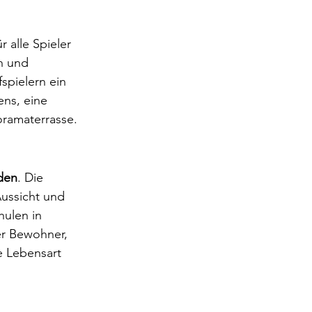
 alle Spieler 
n und 
spielern ein 
ens, eine 
oramaterrasse.
den
. Die 
ussicht und 
ulen in 
er Bewohner, 
 Lebensart 