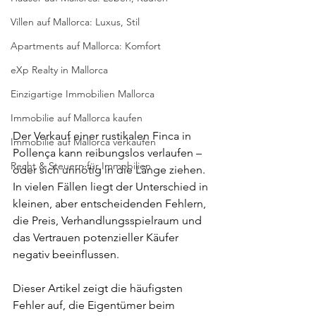
Villen auf Mallorca: Luxus, Stil
Apartments auf Mallorca: Komfort
eXp Realty in Mallorca
Einzigartige Immobilien Mallorca
Immobilie auf Mallorca kaufen
Der Verkauf einer rustikalen Finca in 
Immobilie auf Mallorca verkaufen
Pollença kann reibungslos verlaufen – 
Recht & Steuern für Immobilien
oder sich unnötig in die Länge ziehen. 
In vielen Fällen liegt der Unterschied in 
kleinen, aber entscheidenden Fehlern, 
die Preis, Verhandlungsspielraum und 
das Vertrauen potenzieller Käufer 
negativ beeinflussen.
Dieser Artikel zeigt die häufigsten 
Fehler auf, die Eigentümer beim 