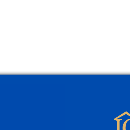
Komplett renoviertes Zuhause
Was 
in Muro – bereit zum Einzug
eine
auf M