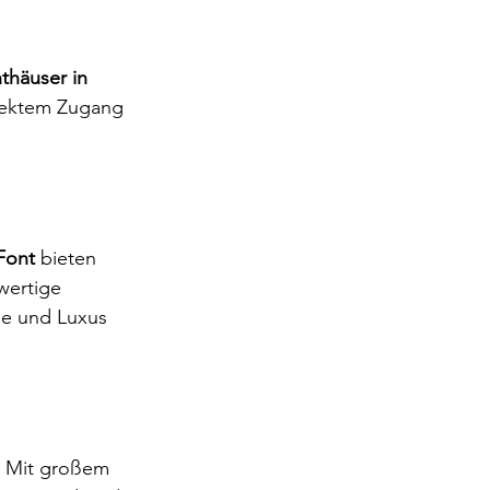
thäuser in 
irektem Zugang 
 Font
 bieten 
wertige 
he und Luxus 
. Mit großem 