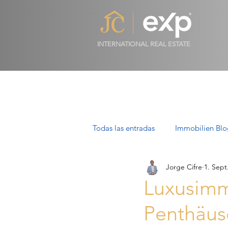
INTERNATIONAL REAL ESTATE
Todas las entradas
Immobilien Blo
Jorge Cifre
1. Sept
Luxusimmobilien in Mallorca
Luxusimmo
Penthäuse
Villen auf Mallorca: Luxus, Stil