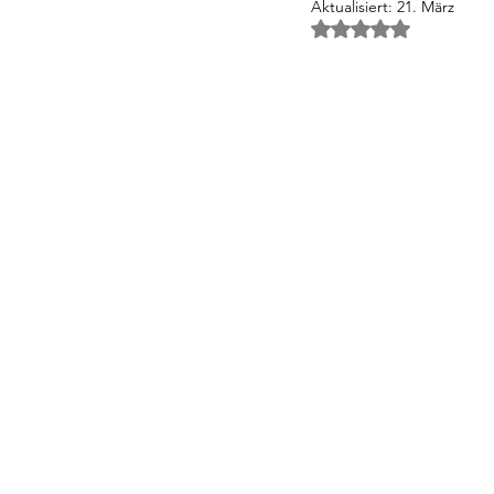
Aktualisiert:
21. März
Mit NaN von 5 Ster
Einzigartige Immobilien Mallorca
Recht & Steuern für Immobilien