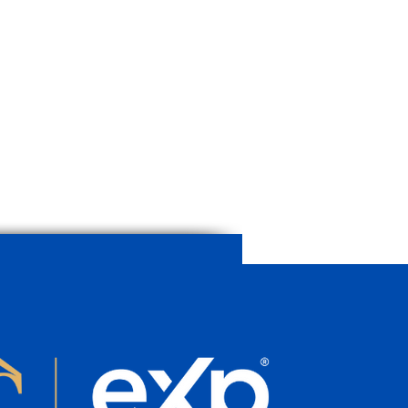
sollten Sie vor dem Kauf
r Luxus-Neubauimmobilie
allorca analysieren?