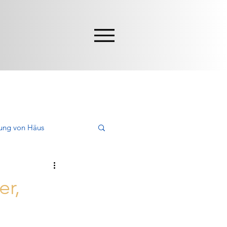
ung von Häus
en, Kaufen
er,