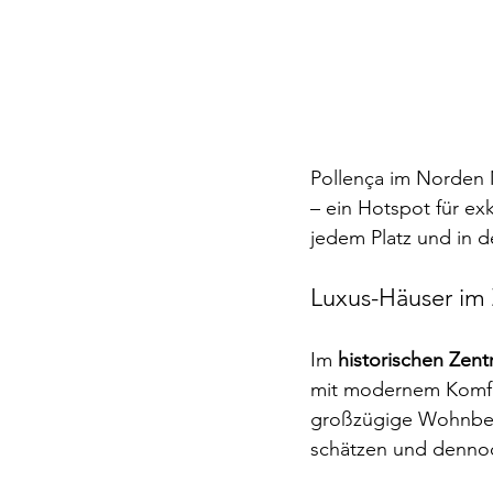
Pollença im Norden M
– ein Hotspot für ex
jedem Platz und in 
Luxus-Häuser im
Im 
historischen Zen
mit modernem Komfor
großzügige Wohnberei
schätzen und denno