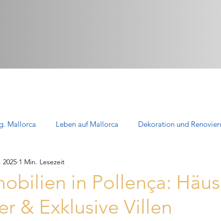
g. Mallorca
Leben auf Mallorca
Dekoration und Renovier
. 2025
1 Min. Lesezeit
Immobilien zum Verkauf in Mallorca
Häuser auf Mallorca: Leb
bilien in Pollença: Häus
r & Exklusive Villen
Apartments auf Mallorca: Komfort
eXp Realty in Mallorca