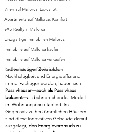
Villen auf Mallorca: Luxus, Stil
Apartments auf Mallorca: Komfort
eXp Realty in Mallorca
Einzigartige Immobilien Mallorca
Immobilie auf Mallorca kaufen
Immobilie auf Mallorca verkaufen
In der heutigen Zeit, in der 
Recht & Steuern für Immobilien
Nachhaltigkeit und Energieeffizienz 
immer wichtiger werden, haben sich 
Passivhäuser—auch als Passivhaus 
bekannt—
als bahnbrechendes Modell 
im Wohnungsbau etabliert. Im 
Gegensatz zu herkömmlichen Häusern 
sind diese innovativen Gebäude darauf 
ausgelegt, 
den Energieverbrauch zu 