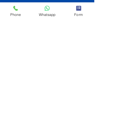
Phone
Whatsapp
Form
JORGE CIFRE
Immobilienmakler
Brokered by eXp
Tel
+34 692 882
030
Tel
+34 610 533
123
“Immobilien auf Mallorca”, “deutsche Käufer”