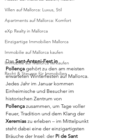
Villen auf Mallorca: Luxus, Stil
Apartments auf Mallorca: Komfort
eXp Realty in Mallorca
Einzigartige Immobilien Mallorca
Immobilie auf Mallorca kaufen
Das 
Sant-Antoni-Fest in 
Immobilie auf Mallorca verkaufen
Pollença
 gehört zu den am meisten 
Recht & Steuern für Immobilien
erwarteten Winterfesten auf Mallorca. 
Jedes Jahr im Januar kommen 
Einheimische und Besucher im 
historischen Zentrum von 
Pollença
 zusammen, um Tage voller 
Feuer, Tradition und dem Klang der 
Xeremias
 zu erleben – im Mittelpunkt 
steht dabei eine der einzigartigsten 
Bräuche der Insel: der 
Pi de Sant 