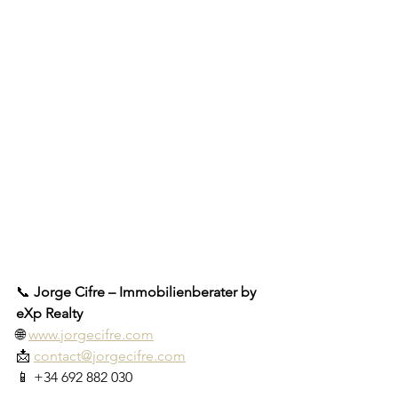
📞 
Jorge Cifre – Immobilienberater by 
eXp Realty
🌐 
www.jorgecifre.com
📩 
contact@jorgecifre.com
📱 +34 692 882 030