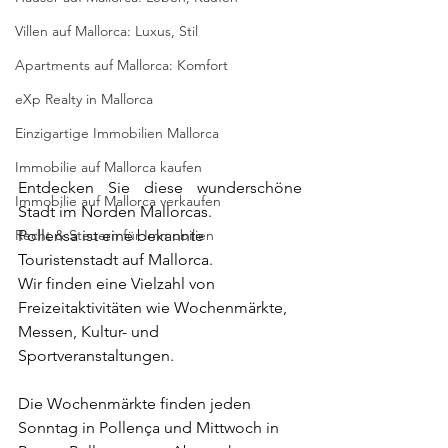
Villen auf Mallorca: Luxus, Stil
Apartments auf Mallorca: Komfort
eXp Realty in Mallorca
Einzigartige Immobilien Mallorca
Immobilie auf Mallorca kaufen
Entdecken Sie diese wunderschöne 
Immobilie auf Mallorca verkaufen
Stadt im Norden Mallorcas.
Recht & Steuern für Immobilien
Pollensa ist eine bekannte 
Touristenstadt auf Mallorca.
Wir finden eine Vielzahl von 
Freizeitaktivitäten wie Wochenmärkte, 
Messen, Kultur- und 
Sportveranstaltungen.
Die Wochenmärkte finden jeden 
Sonntag in Pollença und Mittwoch in 