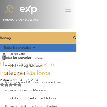
INTERNATIONAL REAL ESTATE
Beitrag
Todas las entradas
Jorge Cifre
Todas las entradas
1. Mai 2021
2 Min. Lesezeit
Urlaubstourismus in
Immobilien Blog. Mallorca
Pollença. Mallorca
Leben auf Mallorca
Aktualisiert:
24. Juni 2023
Dekoration und Renovierung von Häus
Mit NaN von 5 Sternen bewertet.
Luxusimmobilien in Mallorca
Immobilien zum Verkauf in Mallorca
Häuser auf Mallorca: Leben, Kaufen