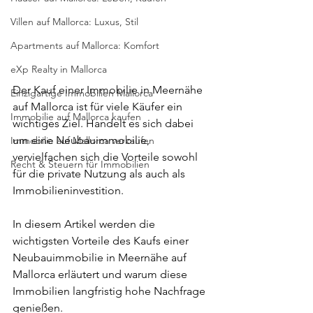
Villen auf Mallorca: Luxus, Stil
Apartments auf Mallorca: Komfort
eXp Realty in Mallorca
Der Kauf einer Immobilie in Meernähe 
Einzigartige Immobilien Mallorca
auf Mallorca ist für viele Käufer ein 
Immobilie auf Mallorca kaufen
wichtiges Ziel. Handelt es sich dabei 
um eine Neubauimmobilie, 
Immobilie auf Mallorca verkaufen
vervielfachen sich die Vorteile sowohl 
Recht & Steuern für Immobilien
für die private Nutzung als auch als 
Immobilieninvestition.
In diesem Artikel werden die 
wichtigsten Vorteile des Kaufs einer 
Neubauimmobilie in Meernähe auf 
Mallorca erläutert und warum diese 
Immobilien langfristig hohe Nachfrage 
genießen.