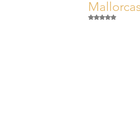
Mallorcas
Einzigartige Immobilien Mallorca
Mit NaN von 5 Ster
Recht & Steuern für Immobilien