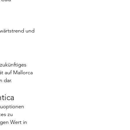
wärtstrend und 
zukünftiges 
ät auf Mallorca 
n dar.
tica
auoptionen 
ces zu 
gen Wert in 