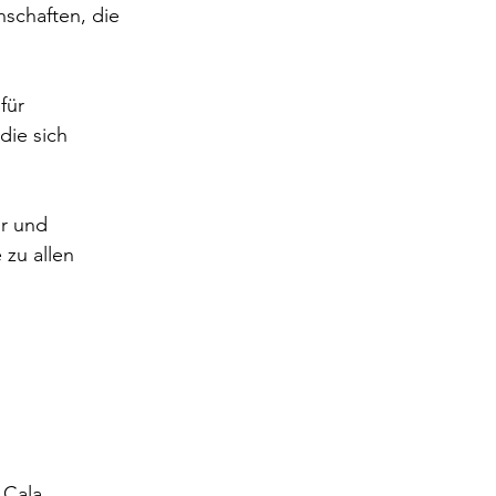
schaften, die 
für 
ie sich 
r und 
 zu allen 
 Cala 