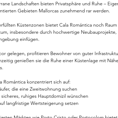
rane Landschaften bieten Privatsphäre und Ruhe – Eigen
uentierten Gebieten Mallorcas zunehmend rar werden.
rfüllten Küstenzonen bietet Cala Romántica noch Raum 
stum, insbesondere durch hochwertige Neubauprojekte, d
Umgebung einfügen.
or gelegen, profitieren Bewohner von guter Infrastruktu
chzeitig genießen sie die Ruhe einer Küstenlage mit Nähe
s.
a Romántica konzentriert sich auf:
Käufer, die eine Zweitwohnung suchen
in sicheres, ruhiges Hauptdomizil wünschen
auf langfristige Wertsteigerung setzen
lierten Märkten wie Porto Cristo oder Portocolom bietet