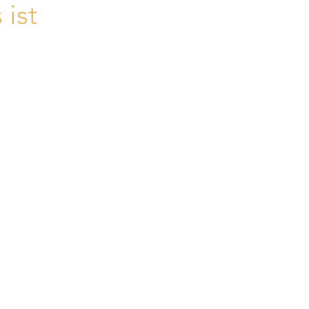
 ist
Immobilie auf Mallorca kaufen
Immobilie auf Mallorca v
nen bewertet.