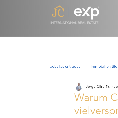
INTERNATIONAL REAL ESTATE
Todas las entradas
Immobilien Blo
Jorge Cifre
19. Feb
Luxusimmobilien in Mallorca
Warum Ca
vielvers
Villen auf Mallorca: Luxus, Stil