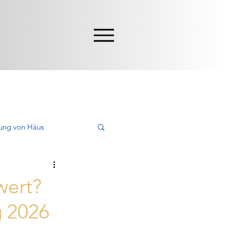
ung von Häus
en, Kaufen
wert?
g 2026