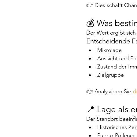
👉 Dies schafft Chan
💰 Was besti
Der Wert ergibt sich
Entscheidende F
Mikrolage
Aussicht und Pr
Zustand der Imm
Zielgruppe
👉 Analysieren Sie 
d
📍 Lage als 
Der Standort beeinf
Historisches Zen
Puerto Pollenç