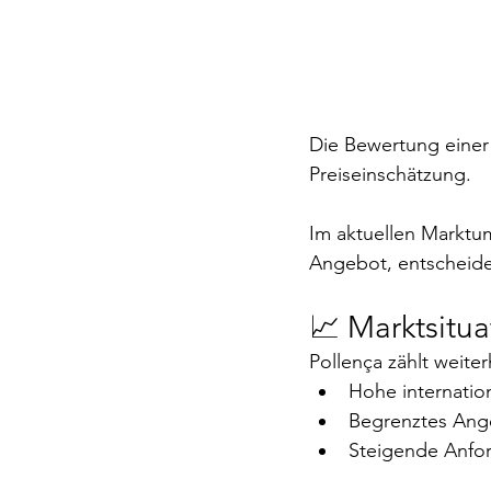
Die Bewertung einer 
Preiseinschätzung.
Im aktuellen Marktu
Angebot, entscheidet
📈 Marktsitu
Pollença zählt weite
Hohe internatio
Begrenztes An
Steigende Anfor