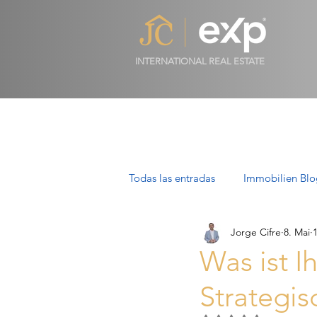
INTERNATIONAL REAL ESTATE
Todas las entradas
Immobilien Blo
Jorge Cifre
8. Mai
Luxusimmobilien in Mallorca
Was ist I
Strategi
Villen auf Mallorca: Luxus, Stil