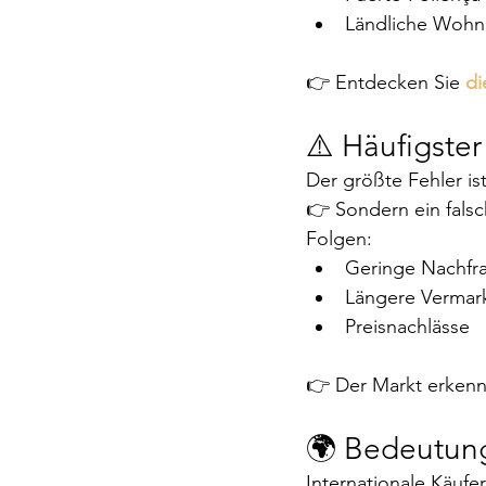
Ländliche Wohnl
👉 Entdecken Sie 
di
⚠️ Häufigster
Der größte Fehler ist
👉 Sondern ein falsc
Folgen:
Geringe Nachfr
Längere Vermark
Preisnachlässe
👉 Der Markt erkenn
🌍 Bedeutung
Internationale Käuf