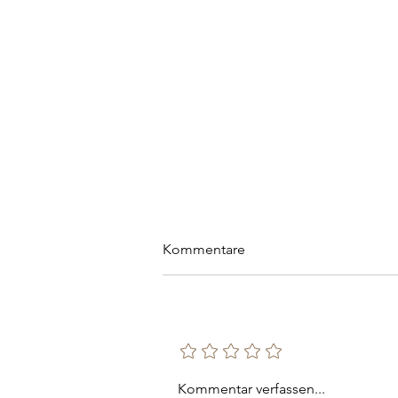
Kommentare
Rating hinzufügen
Strategische Fehler beim
Kommentar verfassen...