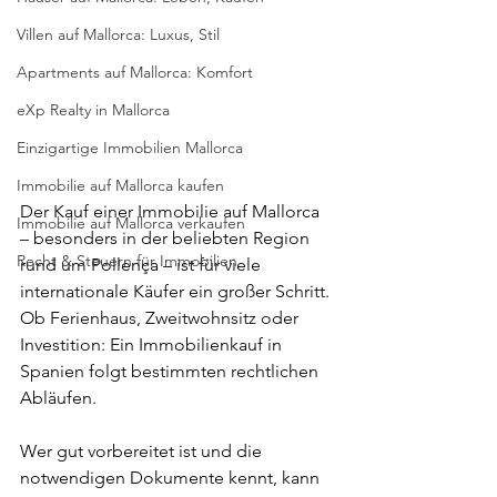
Villen auf Mallorca: Luxus, Stil
Apartments auf Mallorca: Komfort
eXp Realty in Mallorca
Einzigartige Immobilien Mallorca
Immobilie auf Mallorca kaufen
Der Kauf einer Immobilie auf Mallorca 
Immobilie auf Mallorca verkaufen
– besonders in der beliebten Region 
Recht & Steuern für Immobilien
rund um Pollença – ist für viele 
internationale Käufer ein großer Schritt. 
Ob Ferienhaus, Zweitwohnsitz oder 
Investition: Ein Immobilienkauf in 
Spanien folgt bestimmten rechtlichen 
Abläufen.
Wer gut vorbereitet ist und die 
notwendigen Dokumente kennt, kann 