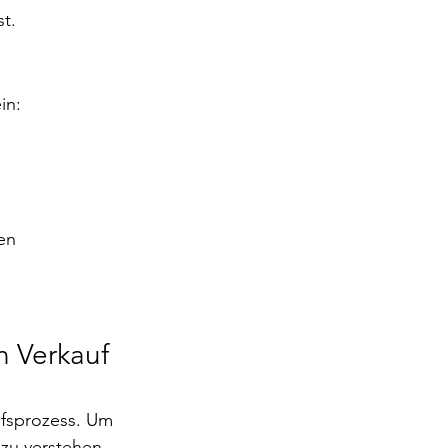
t.
in:
en 
n Verkauf 
ufsprozess. Um 
zu verstehen, 