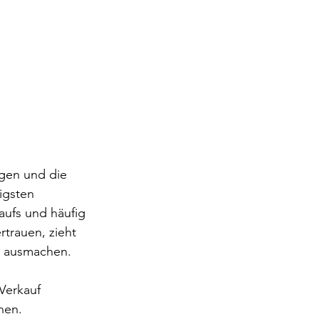
egen und die 
tigsten 
ufs und häufig 
rtrauen, zieht 
n ausmachen.
Verkauf 
nen.