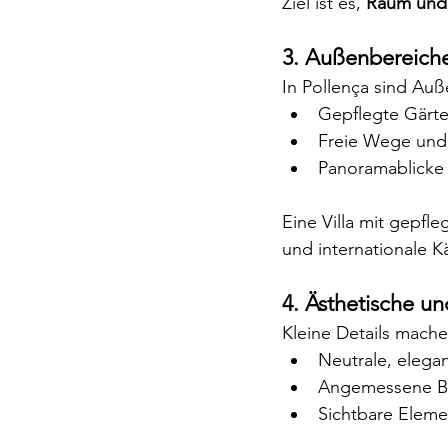
Ziel ist es, 
Raum und 
3. Außenbereiche
In Pollença sind Auß
Gepflegte Gärte
Freie Wege un
Panoramablicke
Eine Villa mit gepfl
und internationale Kä
4. Ästhetische un
Kleine Details mach
Neutrale, elega
Angemessene Be
Sichtbare Eleme