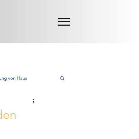
ung von Häus
en, Kaufen
 den