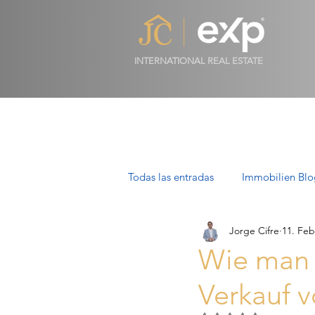
INTERNATIONAL REAL ESTATE
Todas las entradas
Immobilien Blo
Jorge Cifre
11. Feb
Luxusimmobilien in Mallorca
Wie man e
Verkauf v
Villen auf Mallorca: Luxus, Stil