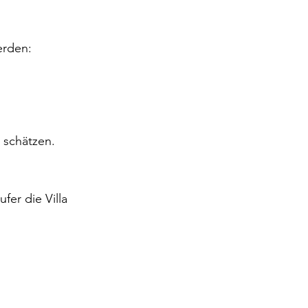
erden:
r schätzen.
er die Villa 