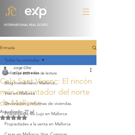
INTERNATIONAL REAL ESTATE
Entrada
Todas las entradas
Jorge Cifre
Todas las entradas
25 jul 2025
4 min de lectura
Cala Sant Vicenç: El rincón
Blog Inmobiliario. Mallorca
más encantador del norte
Vivir en Mallorca
de Mallorca
Decoración y reformas de viviendas.
Actualizado:
27 jul
Propiedades de Lujo en Mallorca
Obtuvo NaN de 5 estrellas.
Propiedades a la venta en Mallorca
Casas en Mallorca: Vivir, Comprar