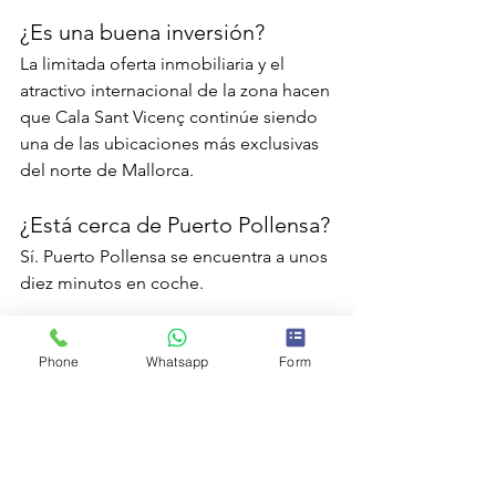
¿Es una buena inversión?
La limitada oferta inmobiliaria y el 
atractivo internacional de la zona hacen 
que Cala Sant Vicenç continúe siendo 
una de las ubicaciones más exclusivas 
del norte de Mallorca.
¿Está cerca de Puerto Pollensa?
Sí. Puerto Pollensa se encuentra a unos 
diez minutos en coche.
Descubre las propiedades 
Phone
Whatsapp
Form
disponibles
Si además de conocer Cala Sant Vicenç 
estás pensando en comprar una 
vivienda, te invito a consultar mi 
selección de 
propiedades en venta en 