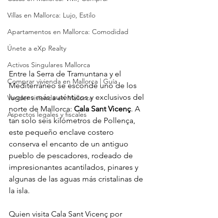
Villas en Mallorca: Lujo, Estilo
Apartamentos en Mallorca: Comodidad
Únete a eXp Realty
Activos Singulares Mallorca
Entre la Serra de Tramuntana y el 
Comprar vivienda en Mallorca | Guía
Mediterráneo se esconde uno de los 
lugares más auténticos y exclusivos del 
Vender vivienda en Mallorca
norte de Mallorca: 
Cala Sant Vicenç
. A 
Aspectos legales y fiscales
tan solo seis kilómetros de Pollença, 
este pequeño enclave costero 
conserva el encanto de un antiguo 
pueblo de pescadores, rodeado de 
impresionantes acantilados, pinares y 
algunas de las aguas más cristalinas de 
la isla.
Quien visita Cala Sant Vicenç por 