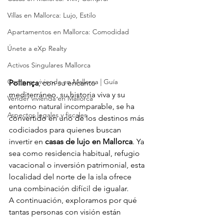
Villas en Mallorca: Lujo, Estilo
Apartamentos en Mallorca: Comodidad
Únete a eXp Realty
Activos Singulares Mallorca
Comprar vivienda en Mallorca | Guía
Pollença
, con su encanto 
mediterráneo, su historia viva y su 
Vender vivienda en Mallorca
entorno natural incomparable, se ha 
Aspectos legales y fiscales
convertido en uno de los destinos más 
codiciados para quienes buscan 
invertir en 
casas de lujo en Mallorca
. Ya 
sea como residencia habitual, refugio 
vacacional o inversión patrimonial, esta 
localidad del norte de la isla ofrece 
una combinación difícil de igualar.
A continuación, exploramos por qué 
tantas personas con visión están 