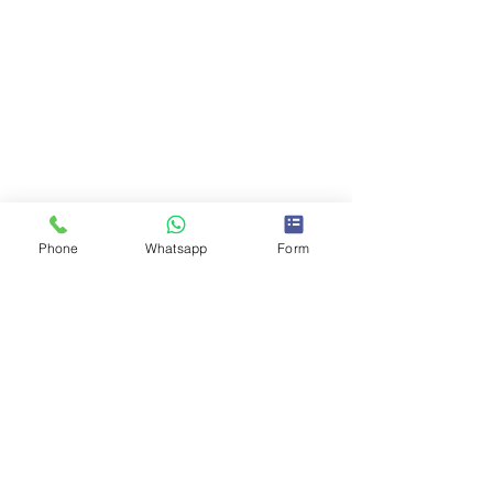
Phone
Whatsapp
Form
Comentarios
0.0 / 5 (0)
Comentar y calificar...
Impuestos de Transmisiones
Patrimoniales y Actos Jurídicos
Documentados en Baleares