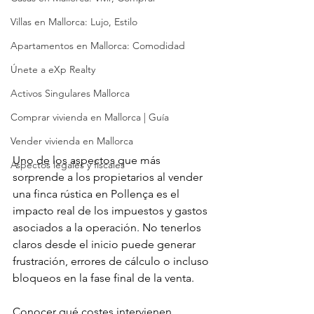
Villas en Mallorca: Lujo, Estilo
Apartamentos en Mallorca: Comodidad
Únete a eXp Realty
Activos Singulares Mallorca
Comprar vivienda en Mallorca | Guía
Vender vivienda en Mallorca
Uno de los aspectos que más 
Aspectos legales y fiscales
sorprende a los propietarios al vender 
una finca rústica en Pollença es el 
impacto real de los impuestos y gastos 
asociados a la operación. No tenerlos 
claros desde el inicio puede generar 
frustración, errores de cálculo o incluso 
bloqueos en la fase final de la venta.
Conocer qué costes intervienen 