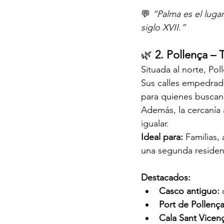
💬 
“Palma es el lugar
siglo XVII.”
🌿 
2. Pollença – 
Situada al norte, Po
Sus calles empedradas
para quienes buscan 
Además, la cercanía a
igualar.
Ideal para: 
Familias,
una segunda residen
Destacados:
Casco antiguo:
 
Port de Pollença
Cala Sant Vicenç