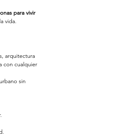
onas para vivir 
a vida.
, arquitectura 
a con cualquier 
urbano sin 
.
d.