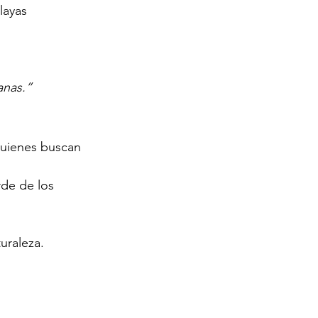
layas 
anas.”
quienes buscan 
de de los 
turaleza.