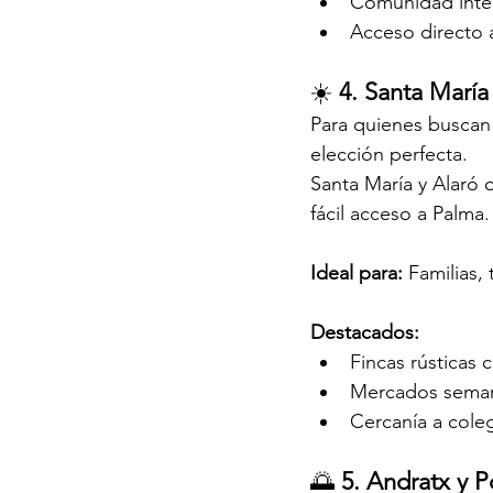
Comunidad inter
Acceso directo 
☀️ 
4. Santa María
Para quienes buscan e
elección perfecta.
Santa María y Alaró 
fácil acceso a Palma.
Ideal para: 
Familias,
Destacados:
Fincas rústicas 
Mercados semana
Cercanía a coleg
🌅 
5. Andratx y P