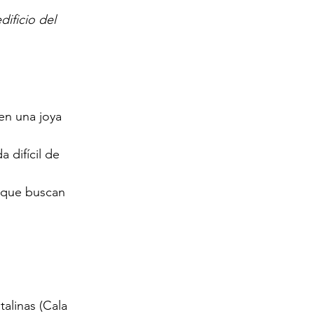
ificio del 
en una joya 
 difícil de 
 que buscan 
alinas (Cala 