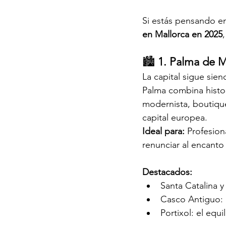
Si estás pensando en
en Mallorca en 2025
🏙️ 
1. Palma de M
La capital sigue sien
Palma combina histor
modernista, boutique
capital europea.
Ideal para: 
Profesion
renunciar al encanto 
Destacados:
Santa Catalina y 
Casco Antiguo: e
Portixol: el equ