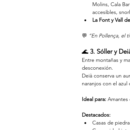
Molins, Cala Bar
accesibles, snor
La Font y Vall d
💬 
“En Pollença, el 
🌊 
3. Sóller y Dei
Entre montañas y mar
desconexión.
Deià conserva un aur
naranjos con el azul
Ideal para: 
Amantes d
Destacados:
Casas de piedra 