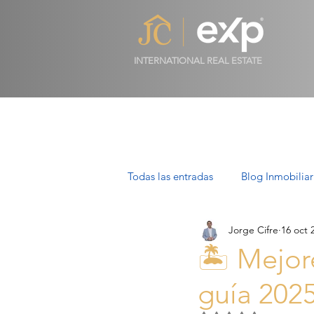
INTERNATIONAL REAL ESTATE
Todas las entradas
Blog Inmobiliar
Jorge Cifre
16 oct 
Propiedades de Lujo en Mallorca
🏝️ Mejor
guía 202
Villas en Mallorca: Lujo, Estilo