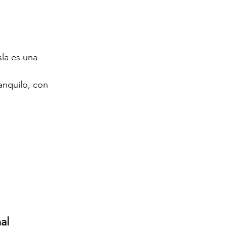
sla es una 
anquilo, con 
al