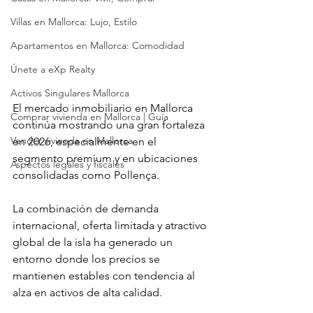
Villas en Mallorca: Lujo, Estilo
Apartamentos en Mallorca: Comodidad
Únete a eXp Realty
Activos Singulares Mallorca
El mercado inmobiliario en Mallorca 
Comprar vivienda en Mallorca | Guía
continúa mostrando una gran fortaleza 
Vender vivienda en Mallorca
en 2026, especialmente en el 
segmento premium y en ubicaciones 
Aspectos legales y fiscales
consolidadas como Pollença.
La combinación de demanda 
internacional, oferta limitada y atractivo 
global de la isla ha generado un 
entorno donde los precios se 
mantienen estables con tendencia al 
alza en activos de alta calidad.