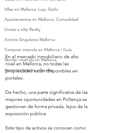
Villas en Mallorca: Lujo, Estilo
Apartamentos en Mallorca: Comodidad
Únete a eXp Realty
Activos Singulares Mallorca
Comprar vivienda en Mallorca | Guía
En el mercado inmobiliario de alto 
Vender vivienda en Mallorca
nivel en Mallorca, no todas las 
Aspectos legales y fiscales
propiedades están disponibles en 
portales.
De hecho, una parte significativa de las 
mejores oportunidades en Pollença se 
gestionan de forma privada, lejos de la 
exposición pública.
Este tipo de activos se conocen como 