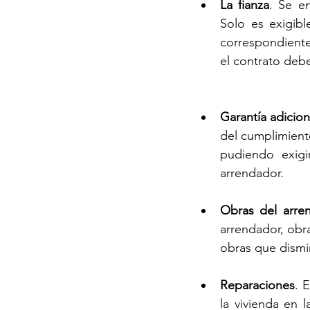
La fianza
. Se en
Solo es exigib
correspondiente
el contrato debe
Garantía adicion
del cumplimiento
pudiendo exigi
arrendador.
Obras del arren
arrendador, obra
obras que dismin
Reparaciones
. 
la vivienda en l