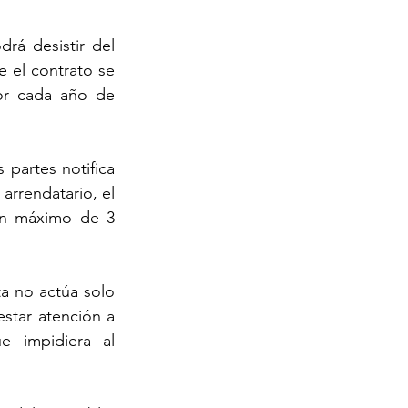
rá desistir del 
 el contrato se 
or cada año de 
 partes notifica 
rrendatario, el 
un máximo de 3 
a no actúa solo 
star atención a 
 impidiera al 