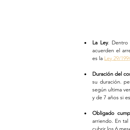
La Ley
. Dentro
acuerden el arr
es la 
Ley 29/199
Duración del co
su duración. pe
según ultima ver
y de 7 años si e
Obligado cumpl
arriendo. En tal
cubrir los 6 mes