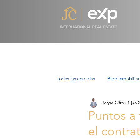
INTERNATIONAL REAL ESTATE
Todas las entradas
Blog Inmobiliar
Jorge Cifre
21 jun 
Propiedades de Lujo en Mallorca
Puntos a 
el contra
Villas en Mallorca: Lujo, Estilo