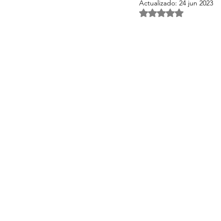
Actualizado:
24 jun 2023
Obtuvo NaN de 5 es
Activos Singulares Mallorca
Aspectos legales y fiscales