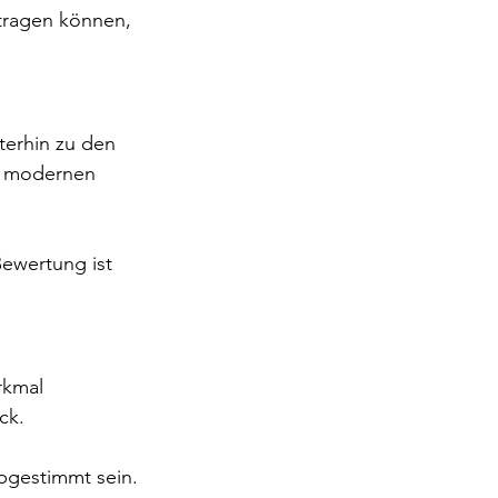
itragen können, 
terhin zu den 
en modernen 
Bewertung ist 
rkmal 
ck.
bgestimmt sein.