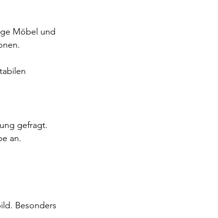
tige Möbel und 
ionen.
tabilen 
ung gefragt. 
pe an.
bild. Besonders 