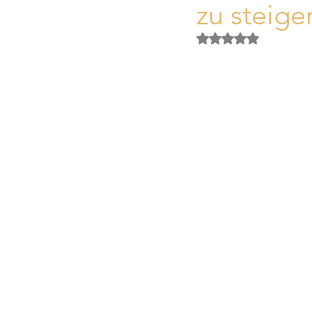
zu steige
Activos Singulares Mallorca
Obtuvo NaN de 5 es
Aspectos legales y fiscales