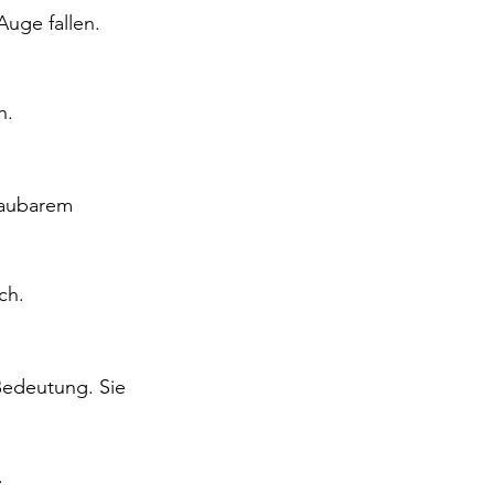
Auge fallen. 
n.
haubarem 
ch.
edeutung. Sie 
.