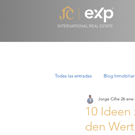
INTERNATIONAL REAL ESTATE
Todas las entradas
Blog Inmobiliar
Jorge Cifre
26 ene
Propiedades de Lujo en Mallorca
10 Ideen 
den Wert 
Villas en Mallorca: Lujo, Estilo