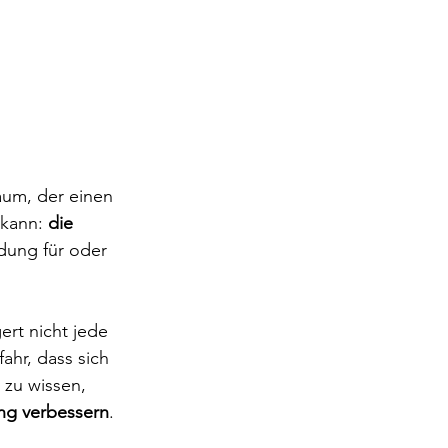
aum, der einen 
kann: 
die 
idung für oder 
ert nicht jede 
hr, dass sich 
 zu wissen, 
ng verbessern
.