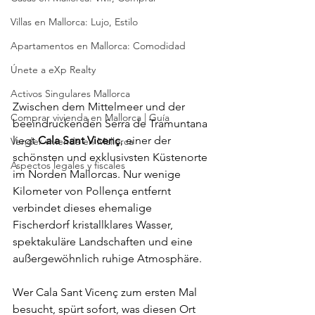
Villas en Mallorca: Lujo, Estilo
Apartamentos en Mallorca: Comodidad
Únete a eXp Realty
Activos Singulares Mallorca
Zwischen dem Mittelmeer und der 
Comprar vivienda en Mallorca | Guía
beeindruckenden Serra de Tramuntana 
liegt 
Cala Sant Vicenç
, einer der 
Vender vivienda en Mallorca
schönsten und exklusivsten Küstenorte 
Aspectos legales y fiscales
im Norden Mallorcas. Nur wenige 
Kilometer von Pollença entfernt 
verbindet dieses ehemalige 
Fischerdorf kristallklares Wasser, 
spektakuläre Landschaften und eine 
außergewöhnlich ruhige Atmosphäre.
Wer Cala Sant Vicenç zum ersten Mal 
besucht, spürt sofort, was diesen Ort 