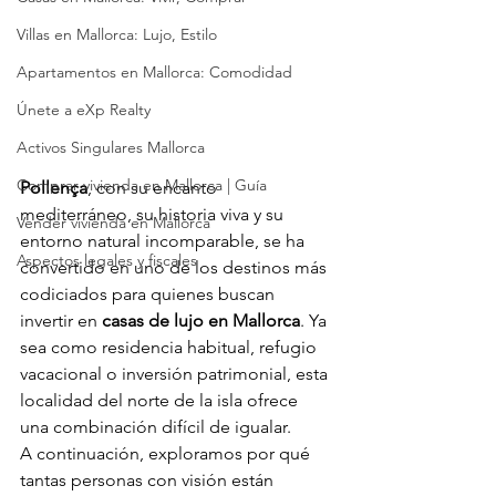
Villas en Mallorca: Lujo, Estilo
Apartamentos en Mallorca: Comodidad
Únete a eXp Realty
Activos Singulares Mallorca
Comprar vivienda en Mallorca | Guía
Pollença
, con su encanto 
mediterráneo, su historia viva y su 
Vender vivienda en Mallorca
entorno natural incomparable, se ha 
Aspectos legales y fiscales
convertido en uno de los destinos más 
codiciados para quienes buscan 
invertir en 
casas de lujo en Mallorca
. Ya 
sea como residencia habitual, refugio 
vacacional o inversión patrimonial, esta 
localidad del norte de la isla ofrece 
una combinación difícil de igualar.
A continuación, exploramos por qué 
tantas personas con visión están 