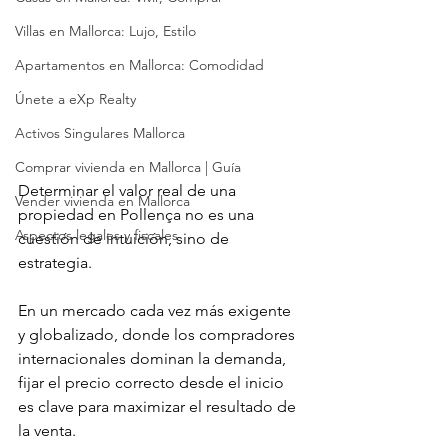
Villas en Mallorca: Lujo, Estilo
Apartamentos en Mallorca: Comodidad
Únete a eXp Realty
Activos Singulares Mallorca
Comprar vivienda en Mallorca | Guía
Determinar el valor real de una 
Vender vivienda en Mallorca
propiedad en Pollença no es una 
Aspectos legales y fiscales
cuestión de intuición, sino de 
estrategia.
En un mercado cada vez más exigente 
y globalizado, donde los compradores 
internacionales dominan la demanda, 
fijar el precio correcto desde el inicio 
es clave para maximizar el resultado de 
la venta.