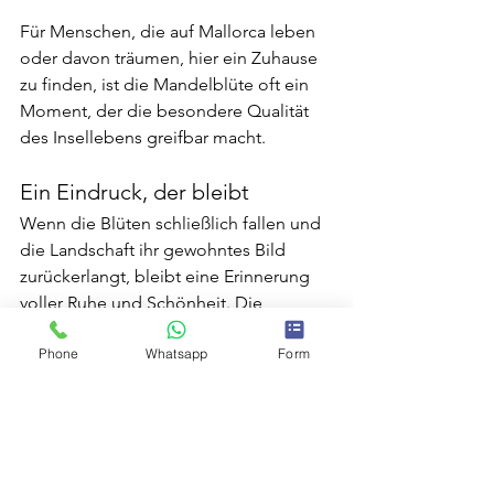
Für Menschen, die auf Mallorca leben 
oder davon träumen, hier ein Zuhause 
zu finden, ist die Mandelblüte oft ein 
Moment, der die besondere Qualität 
des Insellebens greifbar macht.
Ein Eindruck, der bleibt
Wenn die Blüten schließlich fallen und 
die Landschaft ihr gewohntes Bild 
zurückerlangt, bleibt eine Erinnerung 
voller Ruhe und Schönheit. Die 
Mandelblüte dauert nur kurz, 
Phone
Whatsapp
Form
hinterlässt jedoch einen bleibenden 
Eindruck.
Sie zählt zweifellos zu den größten 
Naturschätzen Mallorcas und ist eine 
der schönsten Möglichkeiten, den 