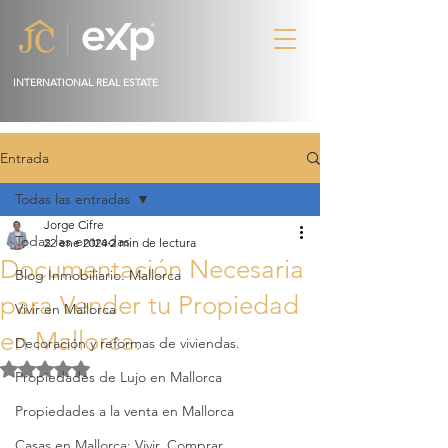
INTERNATIONAL REAL ESTATE
Entrada
Todas las entradas
Jorge Cifre
Todas las entradas
22 ene 2024
2 min de lectura
Documentación Necesaria
Blog Inmobiliario. Mallorca
para Vender tu Propiedad
Vivir en Mallorca
en Mallorca.
Decoración y reformas de viviendas.
Obtuvo NaN de 5 estrellas.
Propiedades de Lujo en Mallorca
Propiedades a la venta en Mallorca
Casas en Mallorca: Vivir, Comprar