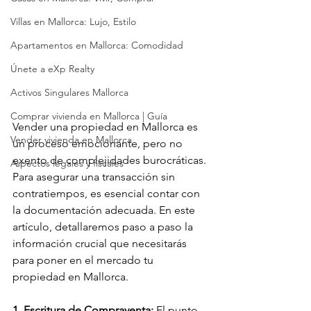
Villas en Mallorca: Lujo, Estilo
Apartamentos en Mallorca: Comodidad
Únete a eXp Realty
Activos Singulares Mallorca
Comprar vivienda en Mallorca | Guía
Vender una propiedad en Mallorca es 
Vender vivienda en Mallorca
un proceso emocionante, pero no 
exento de complejidades burocráticas. 
Aspectos legales y fiscales
Para asegurar una transacción sin 
contratiempos, es esencial contar con 
la documentación adecuada. En este 
artículo, detallaremos paso a paso la 
información crucial que necesitarás 
para poner en el mercado tu 
propiedad en Mallorca.
1. Escritura de Compraventa:
 El punto 