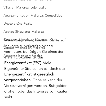
Villas en Mallorca: Lujo, Estilo
Apartamentos en Mallorca: Comodidad
Únete a eXp Realty
Activos Singulares Mallorca
Comprar vivienda en Mallorca | Guía
Wenn Sie planen, Ihre Immobilie auf 
Mallorca zu verkaufen oder zu 
Vender vivienda en Mallorca
vermieten, benötigen Sie eines der 
Aspectos legales y fiscales
ersten Dokumente: das 
Energiezertifikat (EPC)
. Viele 
Eigentümer übersehen es, doch das 
Energiezertifikat ist gesetzlich 
vorgeschrieben
. Ohne es kann der 
Verkauf verzögert werden, Bußgelder 
drohen oder das Interesse von Käufern 
sinkt.