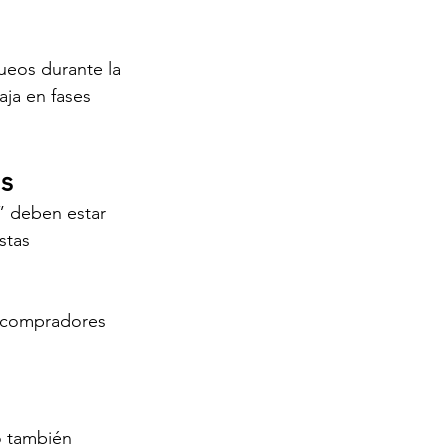
ueos durante la 
ja en fases 
s
” deben estar 
stas 
n compradores 
o también 