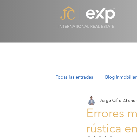
INTERNATIONAL REAL ESTATE
Todas las entradas
Blog Inmobiliar
Jorge Cifre
23 ene
Propiedades de Lujo en Mallorca
Errores m
rústica e
Villas en Mallorca: Lujo, Estilo