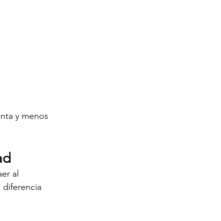
enta y menos 
ad
er al 
diferencia 