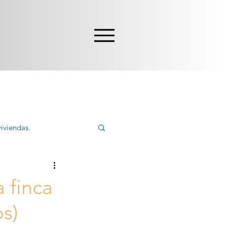
iviendas.
ivir, Comprar
 finca
os)