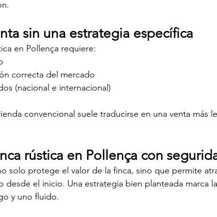
ón.
enta sin una estrategia específica
tica en Pollença requiere:
o
ón correcta del mercado
os (nacional e internacional)
vienda convencional suele traducirse en una venta más l
nca rústica en Pollença con segurid
no solo protege el valor de la finca, sino que permite atra
esde el inicio. Una estrategia bien planteada marca la 
go y uno fluido.