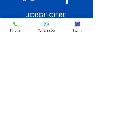
JORGE CIFRE
Asesor Inmobiliario
Phone
Whatsapp
Form
Brokered by eXp
Tel
+34 692 882
030
Tel
+34 610 533
123
“Immobilien auf Mallorca”, “deutsche Käufer”
Email :
contact@jorgecifre.com