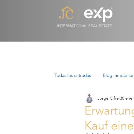
INTERNATIONAL REAL ESTATE
Todas las entradas
Blog Inmobiliar
Jorge Cifre
30 ene
Propiedades de Lujo en Mallorca
Erwartung
Kauf eine
Villas en Mallorca: Lujo, Estilo