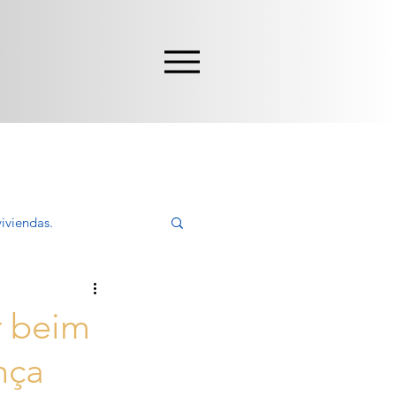
iviendas.
ivir, Comprar
r beim
nça