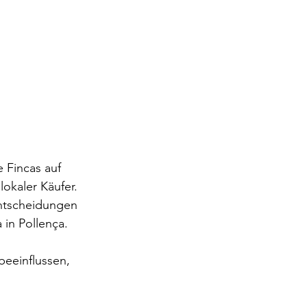
e Fincas auf 
okaler Käufer. 
Entscheidungen 
 in Pollença.
beeinflussen, 