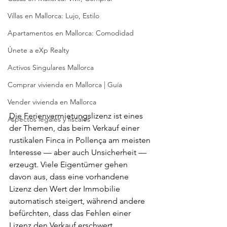
Villas en Mallorca: Lujo, Estilo
Apartamentos en Mallorca: Comodidad
Únete a eXp Realty
Activos Singulares Mallorca
Comprar vivienda en Mallorca | Guía
Vender vivienda en Mallorca
Die Ferienvermietungslizenz ist eines 
Aspectos legales y fiscales
der Themen, das beim Verkauf einer 
rustikalen Finca in Pollença am meisten 
Interesse — aber auch Unsicherheit — 
erzeugt. Viele Eigentümer gehen 
davon aus, dass eine vorhandene 
Lizenz den Wert der Immobilie 
automatisch steigert, während andere 
befürchten, dass das Fehlen einer 
Lizenz den Verkauf erschwert.