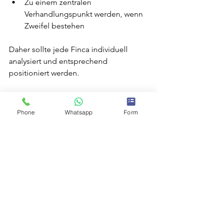
Zu einem zentralen 
Verhandlungspunkt werden, wenn 
Zweifel bestehen
Daher sollte jede Finca individuell 
analysiert und entsprechend 
positioniert werden.
Möchten Sie Ihre rustikale 
Phone
Whatsapp
Form
Finca in Pollença 
erfolgreich verkaufen?
Wenn Sie den Verkauf Ihrer Finca 
planen und unsicher sind, wie sich die 
Ferienvermietungslizenz auf Ihren 
konkreten Fall auswirkt, kann 
professionelle Beratung helfen, Fehler 
zu vermeiden und den Verkaufsprozess 
optimal vorzubereiten.