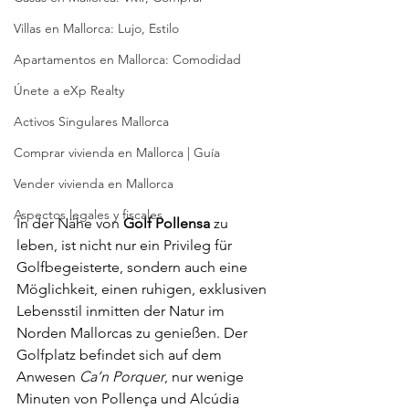
Villas en Mallorca: Lujo, Estilo
Apartamentos en Mallorca: Comodidad
Únete a eXp Realty
Activos Singulares Mallorca
Comprar vivienda en Mallorca | Guía
Vender vivienda en Mallorca
Aspectos legales y fiscales
In der Nähe von 
Golf Pollensa
 zu 
leben, ist nicht nur ein Privileg für 
Golfbegeisterte, sondern auch eine 
Möglichkeit, einen ruhigen, exklusiven 
Lebensstil inmitten der Natur im 
Norden Mallorcas zu genießen. Der 
Golfplatz befindet sich auf dem 
Anwesen 
Ca’n Porquer
, nur wenige 
Minuten von Pollença und Alcúdia 