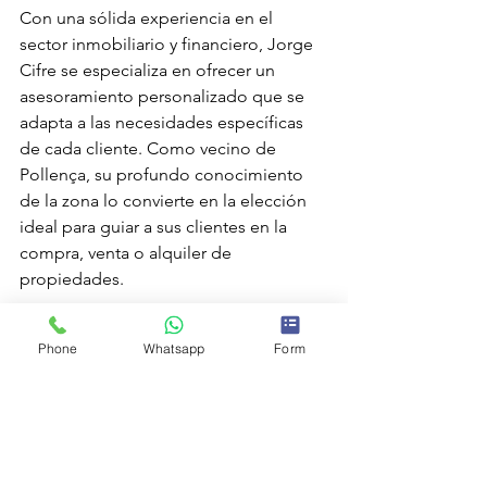
Con una sólida experiencia en el 
sector inmobiliario y financiero, Jorge 
Cifre se especializa en ofrecer un 
asesoramiento personalizado que se 
adapta a las necesidades específicas 
de cada cliente. Como vecino de 
Pollença, su profundo conocimiento 
de la zona lo convierte en la elección 
ideal para guiar a sus clientes en la 
compra, venta o alquiler de 
propiedades.
Jorge Cifre combina profesionalismo, 
Phone
Whatsapp
Form
confianza y un enfoque cercano para 
garantizar el éxito en cada operación. 
Su compromiso es lograr que cada 
cliente encuentre la propiedad de sus 
sueños o la financiación que necesita 