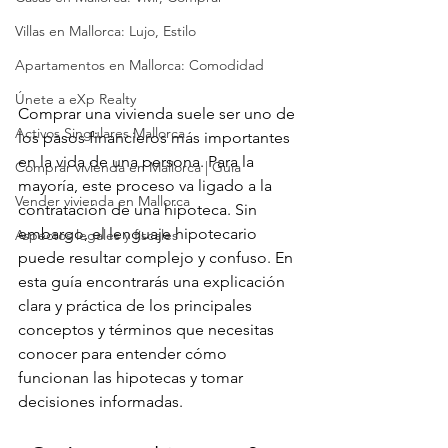
Villas en Mallorca: Lujo, Estilo
Apartamentos en Mallorca: Comodidad
Únete a eXp Realty
Comprar una vivienda suele ser uno de 
Activos Singulares Mallorca
los pasos financieros más importantes 
en la vida de una persona. Para la 
Comprar vivienda en Mallorca | Guía
mayoría, este proceso va ligado a la 
Vender vivienda en Mallorca
contratación de una hipoteca. Sin 
embargo, el lenguaje hipotecario 
Aspectos legales y fiscales
puede resultar complejo y confuso. En 
esta guía encontrarás una explicación 
clara y práctica de los principales 
conceptos y términos que necesitas 
conocer para entender cómo 
funcionan las hipotecas y tomar 
decisiones informadas.