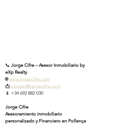
📞 
Jorge Cifre – Asesor Inmobiliario by 
eXp Realty
🌐 
www.jorgecifre.com
📩 
contact@jorgecifre.com
📱 +34 692 882 030
Jorge Cifre
Asesoramiento inmobiliario 
personalizado y Financiero en Pollença