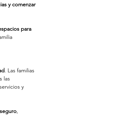
cias y comenzar 
espacios para 
milia 
ad
. Las familias 
 las 
ervicios y 
 seguro
, 