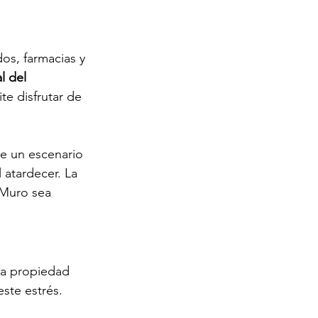
os, farmacias y 
 del 
e disfrutar de 
ce un escenario 
 atardecer. La 
 Muro sea 
na propiedad 
ste estrés. 