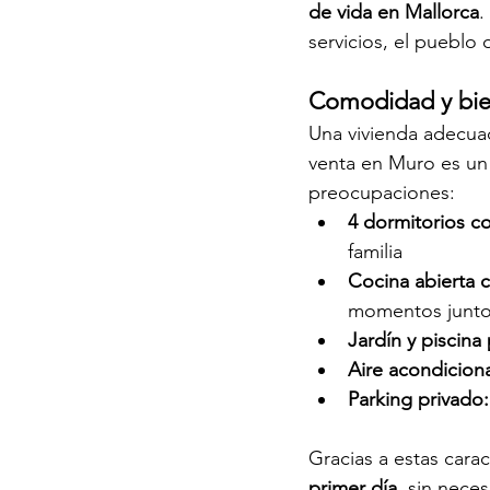
de vida en Mallorca
.
servicios, el pueblo
Comodidad y bie
Una vivienda adecuad
venta en Muro es un
preocupaciones:
4 dormitorios c
familia
Cocina abierta c
momentos junt
Jardín y piscina 
Aire acondiciona
Parking privado:
Gracias a estas carac
primer día
, sin nece