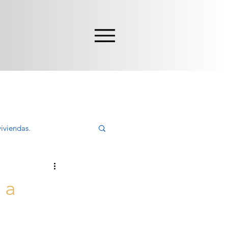
iviendas.
ivir, Comprar
 a