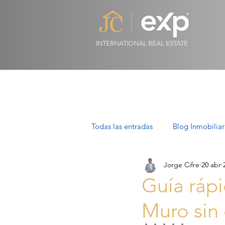
INTERNATIONAL REAL ESTATE
Todas las entradas
Blog Inmobiliar
Jorge Cifre
20 abr
Propiedades de Lujo en Mallorca
Guía rápi
Muro sin
Villas en Mallorca: Lujo, Estilo