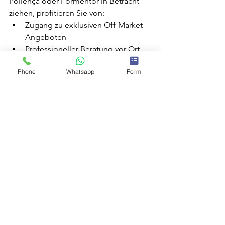
Pollença oder Formentor in Betracht 
ziehen, profitieren Sie von:
Zugang zu exklusiven Off-Market-
Angeboten
Professioneller Beratung vor Ort
Unterstützung bei rechtlichen und 
Phone
Whatsapp
Form
urbanistischen Prüfungen
Kontaktieren Sie mich noch heute
, um 
die besten Villen mit Meerblick 2026 zu 
entdecken und sich frühzeitig Ihre 
Wunschimmobilie zu sichern.