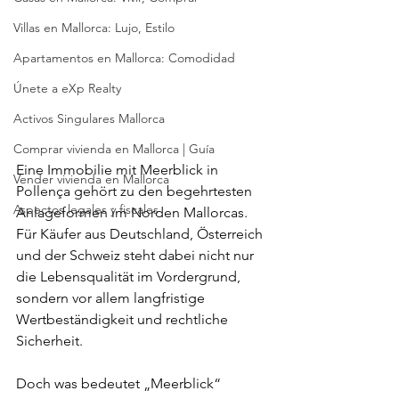
Villas en Mallorca: Lujo, Estilo
Apartamentos en Mallorca: Comodidad
Únete a eXp Realty
Activos Singulares Mallorca
Comprar vivienda en Mallorca | Guía
Eine Immobilie mit Meerblick in 
Vender vivienda en Mallorca
Pollença gehört zu den begehrtesten 
Aspectos legales y fiscales
Anlageformen im Norden Mallorcas. 
Für Käufer aus Deutschland, Österreich 
und der Schweiz steht dabei nicht nur 
die Lebensqualität im Vordergrund, 
sondern vor allem langfristige 
Wertbeständigkeit und rechtliche 
Sicherheit.
Doch was bedeutet „Meerblick“ 