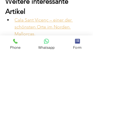
Weitere interessante 
Artikel
Cala Sant Vicenç – einer der 
schönsten Orte im Norden 
Mallorcas.
Luxusvilla in Meeresnähe auf 
Mallorca.
Phone
Whatsapp
Form
Warum Cala Sant Vicenç ideal als 
Zweitwohnsitz ist.
Familienvillen in Cala Sant Vicenç.
Sie möchten eine 
Immobilie in Cala Sant 
Vicenç kaufen?
Der Kauf einer Immobilie ist weit mehr 
als die Auswahl eines Hauses. Eine 
fundierte Kenntnis der Region und des 