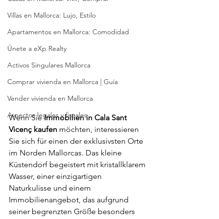
Villas en Mallorca: Lujo, Estilo
Apartamentos en Mallorca: Comodidad
Únete a eXp Realty
Activos Singulares Mallorca
Comprar vivienda en Mallorca | Guía
Vender vivienda en Mallorca
Aspectos legales y fiscales
Wenn Sie 
Immobilien in Cala Sant 
Vicenç kaufen
 möchten, interessieren 
Sie sich für einen der exklusivsten Orte 
im Norden Mallorcas. Das kleine 
Küstendorf begeistert mit kristallklarem 
Wasser, einer einzigartigen 
Naturkulisse und einem 
Immobilienangebot, das aufgrund 
seiner begrenzten Größe besonders 