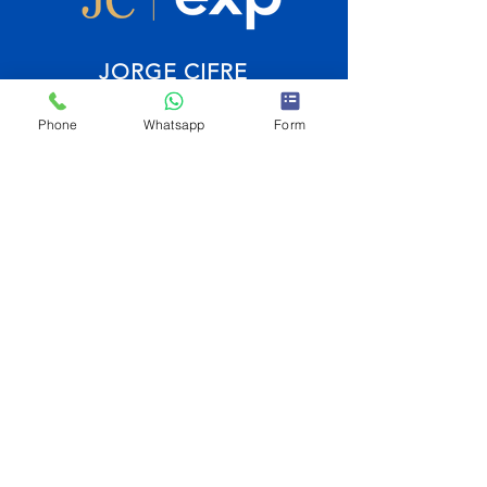
JORGE CIFRE
Asesor Inmobiliario
Phone
Whatsapp
Form
Brokered by eXp
Tel
+34 692 882
030
Tel
+34 610 533
123
“Immobilien auf Mallorca”, “deutsche Käufer”