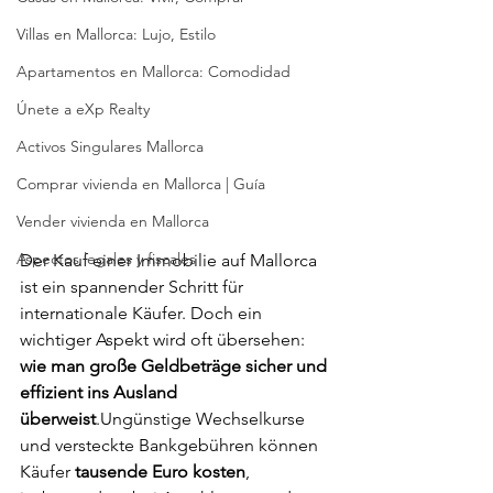
Villas en Mallorca: Lujo, Estilo
Apartamentos en Mallorca: Comodidad
Únete a eXp Realty
Activos Singulares Mallorca
Comprar vivienda en Mallorca | Guía
Vender vivienda en Mallorca
Aspectos legales y fiscales
Der Kauf einer Immobilie auf Mallorca 
ist ein spannender Schritt für 
internationale Käufer. Doch ein 
wichtiger Aspekt wird oft übersehen: 
wie man große Geldbeträge sicher und 
effizient ins Ausland 
überweist
.Ungünstige Wechselkurse 
und versteckte Bankgebühren können 
Käufer 
tausende Euro kosten
, 