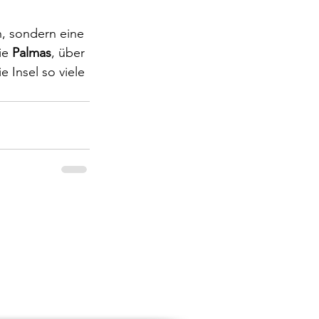
n, sondern eine 
ie 
Palmas
, über 
ie Insel so viele 