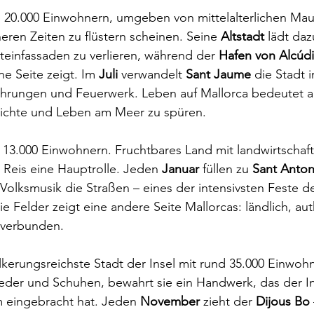
 20.000 Einwohnern, umgeben von mittelalterlichen Maue
eren Zeiten zu flüstern scheinen. Seine 
Altstadt
 lädt daz
in­fassaden zu verlieren, während der 
Hafen von Alcúd
 Seite zeigt. Im 
Juli
 verwandelt 
Sant Jaume
 die Stadt 
ührungen und Feuerwerk. Leben auf Mallorca bedeutet a
ichte und Leben am Meer zu spüren.
 13.000 Einwohnern. Fruchtbares Land mit landwirtschaft
t Reis eine Hauptrolle. Jeden 
Januar
 füllen zu 
Sant Anton
 Volksmusik die Straßen – eines der intensivsten Feste der
e Felder zeigt eine andere Seite Mallorcas: ländlich, au
n verbunden.
lkerungsreichste Stadt der Insel mit rund 35.000 Einwoh
eder und Schuhen, bewahrt sie ein Handwerk, das der In
m eingebracht hat. Jeden 
November
 zieht der 
Dijous Bo