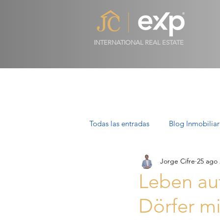
INTERNATIONAL REAL ESTATE
Todas las entradas
Blog Inmobiliar
Jorge Cifre
25 ago
Propiedades de Lujo en Mallorca
Leben auf
Dörfer mi
Villas en Mallorca: Lujo, Estilo