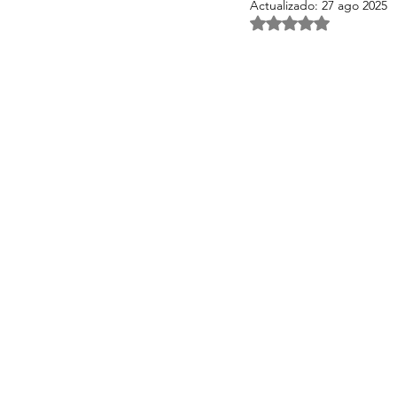
Actualizado:
27 ago 2025
Obtuvo NaN de 5 es
Activos Singulares Mallorca
Aspectos legales y fiscales