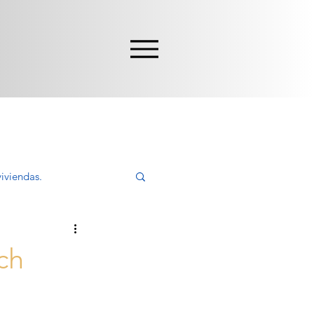
iviendas.
ivir, Comprar
ch