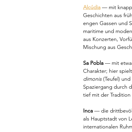
Alcúdia
 — mit knapp
Geschichten aus früh
engen Gassen und Ste
maritime und moderne
aus Konzerten, Vorf
Mischung aus Gesch
Sa Pobla
 — mit etwa
Charakter; hier spiel
dimonis
 (Teufel) und
Spaziergang durch di
tief mit der Traditio
Inca
 — die drittbevö
als Hauptstadt von L
internationalen Ruh