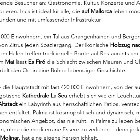
ende Besucher an: Gastronomie, Kultur, Konzerte und A
rieren. Inca ist ideal für alle, die 
auf Mallorca
 leben möc
unden und mit umfassender Infrastruktur.
.000 Einwohnern, ein Tal aus Orangenhainen und Bergen.
von Zitrus jeden Spaziergang. Der ikonische 
Holzzug na
n im Hafen treffen traditionelle Boote auf Restaurants am
Im 
Mai
 lässt 
Es Firó
 die Schlacht zwischen Mauren und Ch
delt den Ort in eine Bühne lebendiger Geschichte.
 die Hauptstadt mit fast 420.000 Einwohnern, von der aus
gotische 
Kathedrale La Seu
 erhebt sich wie ein Leuchtt
Altstadt
 ein Labyrinth aus herrschaftlichen Patios, verste
en entfaltet. Palma ist kosmopolitisch und dynamisch, m
ronomischen Angebot, das nie ruht. In Palma zu leben b
 ohne die mediterrane Essenz zu verlieren – denn jedes
 Molinar
, hat eine eigene Persönlichkeit.