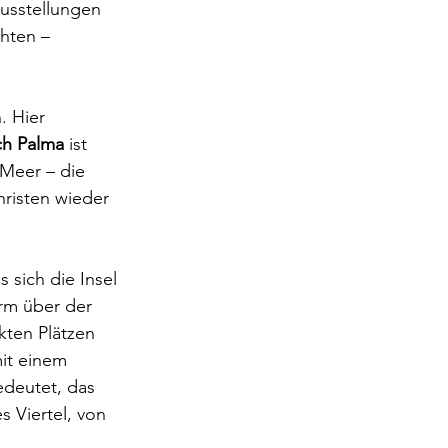
usstellungen 
hten – 
 Hier 
ch Palma
 ist 
 Meer – die 
risten wieder 
 sich die Insel 
urm über der 
ckten Plätzen 
it einem 
edeutet, das 
 Viertel, von 