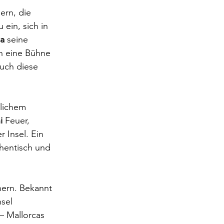
rn, die 
u ein, sich in 
ia
 seine 
in eine Bühne 
uch diese 
lichem 
i
 Feuer, 
 Insel. Ein 
thentisch und 
nern. Bekannt 
sel 
 – Mallorcas 