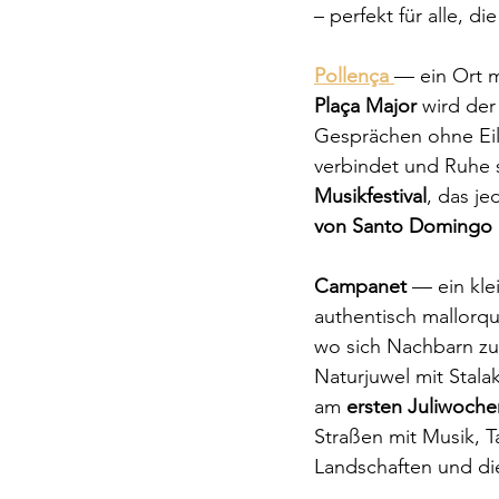
– perfekt für alle, 
Pollença
— ein Ort m
Plaça Major
 wird der
Gesprächen ohne Eil
verbindet und Ruhe 
Musikfestival
, das je
von Santo Domingo
Campanet
 — ein kle
authentisch mallorqu
wo sich Nachbarn zum
Naturjuwel mit Stala
am 
ersten Juliwoch
Straßen mit Musik, T
Landschaften und di