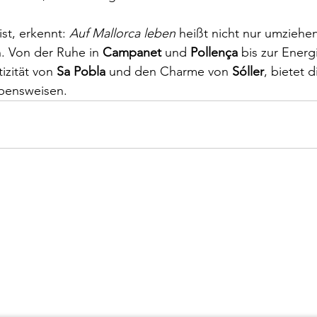
st, erkennt: 
Auf Mallorca leben
 heißt nicht nur umziehe
 Von der Ruhe in 
Campanet
 und 
Pollença
 bis zur Energ
izität von 
Sa Pobla
 und den Charme von 
Sóller
, bietet d
bensweisen.