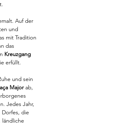
t.
malt. Auf der 
ften und 
s mit Tradition 
n das 
n 
Kreuzgang 
 erfüllt.
Ruhe und sein 
laça Major
 ab, 
erborgenes 
n. Jedes Jahr, 
 Dorfes, die 
, ländliche 