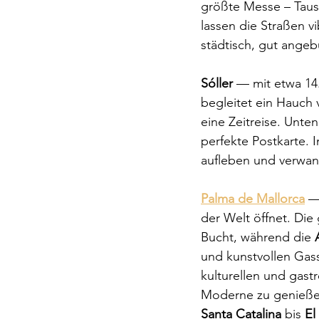
größte Messe – Taus
lassen die Straßen vib
städtisch, gut angeb
Sóller
 — mit etwa 14
begleitet ein Hauch 
eine Zeitreise. Unte
perfekte Postkarte. 
aufleben und verwan
Palma de Mallorca
 —
der Welt öffnet. Die 
Bucht, während die 
und kunstvollen Gass
kulturellen und gast
Moderne zu genießen,
Santa Catalina
 bis 
El