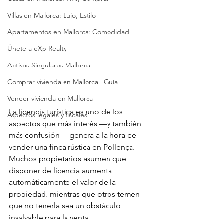
Villas en Mallorca: Lujo, Estilo
Apartamentos en Mallorca: Comodidad
Únete a eXp Realty
Activos Singulares Mallorca
Comprar vivienda en Mallorca | Guía
Vender vivienda en Mallorca
La licencia turística es uno de los 
Aspectos legales y fiscales
aspectos que más interés —y también 
más confusión— genera a la hora de 
vender una finca rústica en Pollença. 
Muchos propietarios asumen que 
disponer de licencia aumenta 
automáticamente el valor de la 
propiedad, mientras que otros temen 
que no tenerla sea un obstáculo 
insalvable para la venta.