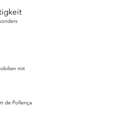
tigkeit
sonders 
bilien mit 
t de Pollença 