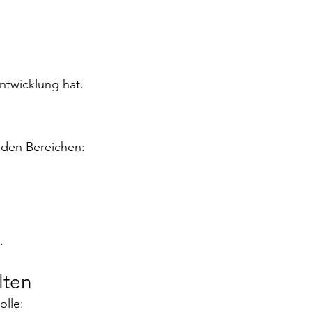
entwicklung hat.
nden Bereichen:
.
lten
lle: