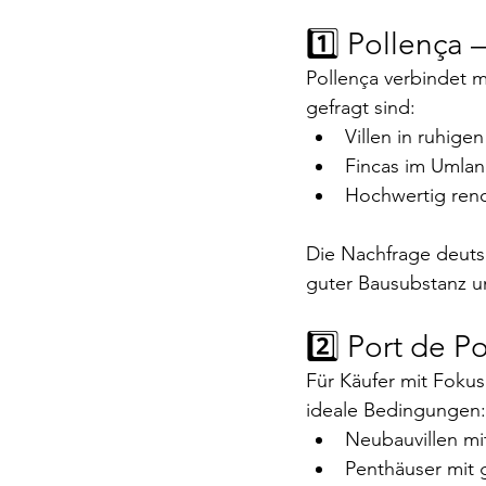
1️⃣ Pollença 
Pollença verbindet m
gefragt sind:
Villen in ruhig
Fincas im Umlan
Hochwertig reno
Die Nachfrage deutsc
guter Bausubstanz u
2️⃣ Port de P
Für Käufer mit Fokus
ideale Bedingungen:
Neubauvillen mi
Penthäuser mit 