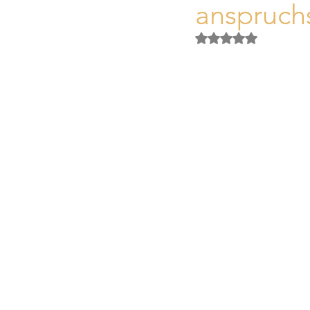
anspruch
Activos Singulares Mallorca
Obtuvo NaN de 5 es
Aspectos legales y fiscales