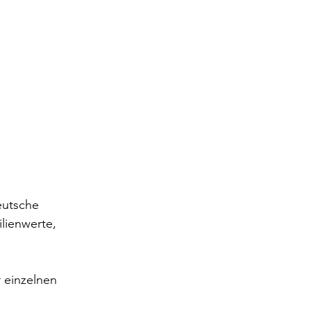
eutsche 
lienwerte, 
 einzelnen 