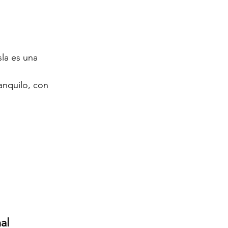
sla es una 
anquilo, con 
al