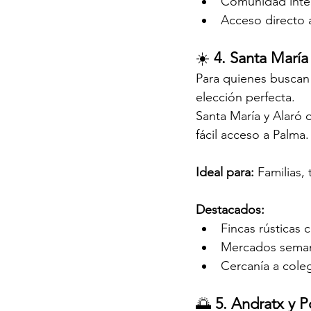
Comunidad inter
Acceso directo 
☀️ 
4. Santa María
Para quienes buscan e
elección perfecta.
Santa María y Alaró 
fácil acceso a Palma.
Ideal para: 
Familias,
Destacados:
Fincas rústicas 
Mercados semana
Cercanía a coleg
🌅 
5. Andratx y P