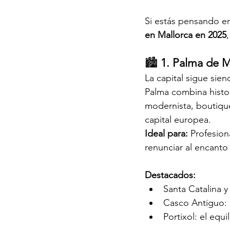
Si estás pensando en
en Mallorca en 2025
🏙️ 
1. Palma de M
La capital sigue sien
Palma combina histor
modernista, boutique
capital europea.
Ideal para: 
Profesion
renunciar al encanto 
Destacados:
Santa Catalina y 
Casco Antiguo: e
Portixol: el equ