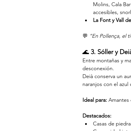
Molins, Cala Bar
accesibles, snor
La Font y Vall d
💬 
“En Pollença, el 
🌊 
3. Sóller y Dei
Entre montañas y mar
desconexión.
Deià conserva un aur
naranjos con el azul
Ideal para: 
Amantes d
Destacados:
Casas de piedra 