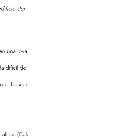
ificio del 
en una joya 
 difícil de 
 que buscan 
alinas (Cala 