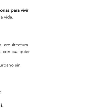
onas para vivir 
a vida.
, arquitectura 
a con cualquier 
urbano sin 
.
d.