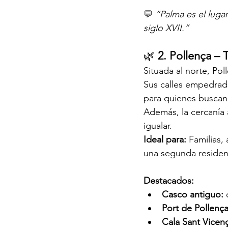
💬 
“Palma es el lugar
siglo XVII.”
🌿 
2. Pollença – 
Situada al norte, Po
Sus calles empedradas
para quienes buscan 
Además, la cercanía a
igualar.
Ideal para: 
Familias,
una segunda residen
Destacados:
Casco antiguo:
 
Port de Pollença
Cala Sant Vicenç