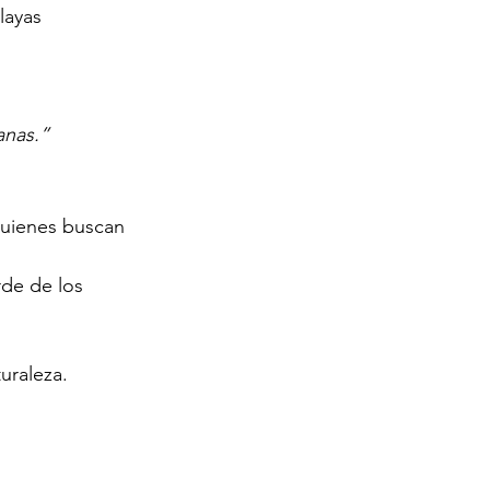
layas 
anas.”
quienes buscan 
de de los 
turaleza.