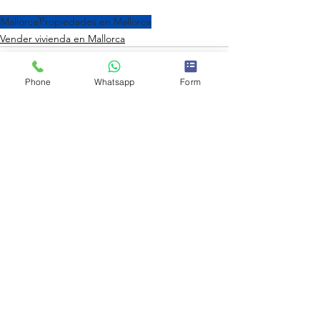
Mallorca
Propiedades en Mallorca
Vender vivienda en Mallorca
Phone
Whatsapp
Form
Ver todo
Entradas recientes