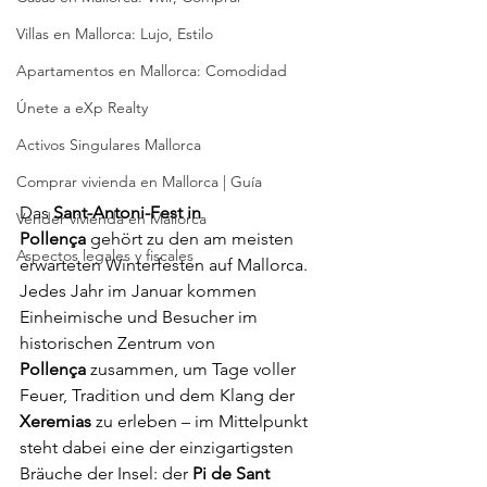
Villas en Mallorca: Lujo, Estilo
Apartamentos en Mallorca: Comodidad
Únete a eXp Realty
Activos Singulares Mallorca
Comprar vivienda en Mallorca | Guía
Das 
Sant-Antoni-Fest in 
Vender vivienda en Mallorca
Pollença
 gehört zu den am meisten 
Aspectos legales y fiscales
erwarteten Winterfesten auf Mallorca. 
Jedes Jahr im Januar kommen 
Einheimische und Besucher im 
historischen Zentrum von 
Pollença
 zusammen, um Tage voller 
Feuer, Tradition und dem Klang der 
Xeremias
 zu erleben – im Mittelpunkt 
steht dabei eine der einzigartigsten 
Bräuche der Insel: der 
Pi de Sant 