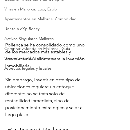
Villas en Mallorca: Lujo, Estilo
Apartamentos en Mallorca: Comodidad
Únete a eXp Realty
Activos Singulares Mallorca
Pollença se ha consolidado como uno 
Comprar vivienda en Mallorca | Guía
de los mercados más estables y 
Vender vivienda en Mallorca
atractivos de Mallorca para la inversión 
inmobiliaria.
Aspectos legales y fiscales
Sin embargo, invertir en este tipo de 
ubicaciones requiere un enfoque 
diferente: no se trata solo de 
rentabilidad inmediata, sino de 
posicionamiento estratégico y valor a 
largo plazo.