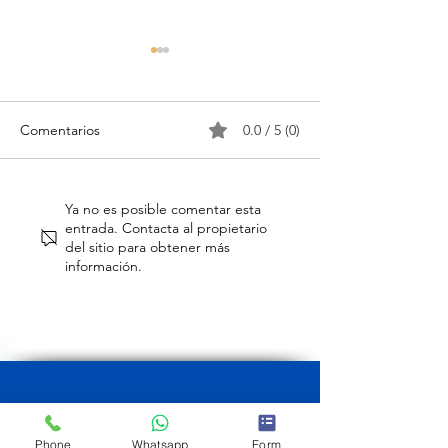
Comentarios
0.0 / 5 (0)
Una casa pensada para
¿Por qué compra
Ya no es posible comentar esta
entrada. Contacta al propietario
reunir a la familia en Cala
segunda residen
del sitio para obtener más
Sant Vicenç
Cala Sant Vicenç
información.
(Mallorca)?
Phone
Whatsapp
Form