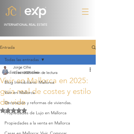
INTERNATIONAL REAL ESTATE
Entrada
Todas las entradas
Jorge Cifre
Todas las entradas
15 oct 2025
3 min de lectura
Vivir en Mallorca en 2025:
Blog Inmobiliario. Mallorca
guía real de costes y estilo
Vivir en Mallorca
de vida
Decoración y reformas de viviendas.
Obtuvo NaN de 5 estrellas.
Propiedades de Lujo en Mallorca
Propiedades a la venta en Mallorca
Casas en Mallorca: Vivir, Comprar