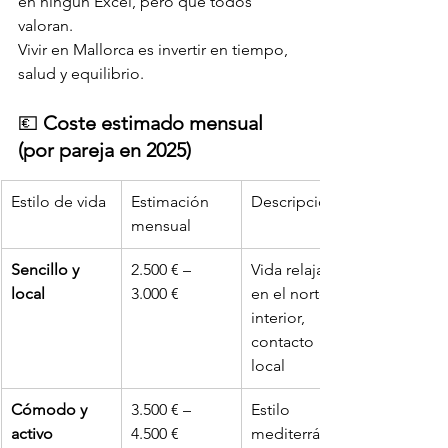
en ningún Excel, pero que todos 
valoran. 
Vivir en Mallorca es invertir en tiempo, 
salud y equilibrio.
💶 
Coste estimado mensual 
(por pareja en 2025)
Estilo de vida
Estimación 
Descripción
mensual
Sencillo y 
2.500 € – 
Vida relajada 
local
3.000 €
en el norte o 
interior, 
contacto 
local
Cómodo y 
3.500 € – 
Estilo 
activo
4.500 €
mediterráneo