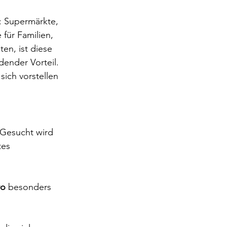
: Supermärkte, 
für Familien, 
en, ist diese 
dender Vorteil.
ich vorstellen 
 Gesucht wird 
tes 
ro
 besonders 