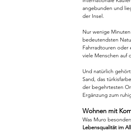
internationale Käufe
angebunden und liegt
der Insel.
Nur wenige Minuten e
bedeutendsten Natu
Fahrradtouren oder 
viele Menschen auf 
Und natürlich gehört
Sand, das türkisfarb
der begehrtesten Ort
Ergänzung zum ruhi
Wohnen mit Komf
Was Muro besonders a
Lebensqualität im Al