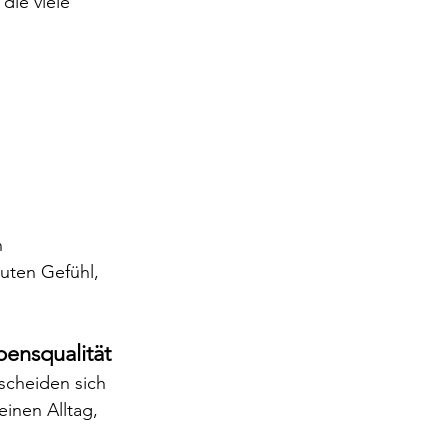
die viele 
n 
ten Gefühl, 
bensqualität
scheiden sich 
inen Alltag, 