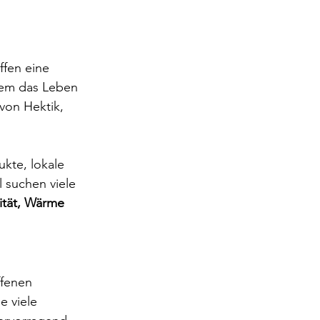
ffen eine 
 dem das Leben 
von Hektik, 
ukte, lokale 
suchen viele 
ität, Wärme 
ffenen 
e viele 