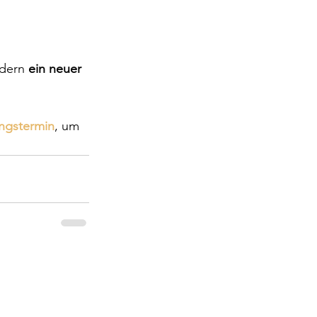
ndern 
ein neuer 
ungstermin
, um 