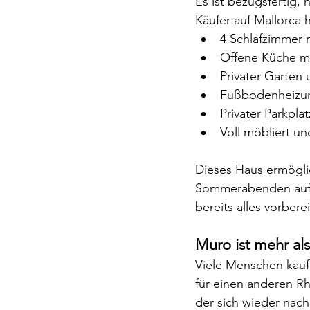
Es ist bezugsfertig,
Käufer auf Mallorca
4 Schlafzimmer 
Offene Küche mi
Privater Garte
Fußbodenheizun
Privater Parkplat
Voll möbliert un
Dieses Haus ermöglic
Sommerabenden auf 
bereits alles vorbere
Muro ist mehr als
Viele Menschen kaufe
für einen anderen Rh
der sich wieder nach