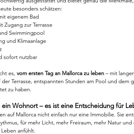
 hochwertig ausgestattet und bietet genau die Merkmale, 
 heute besonders schätzen:
mit eigenem Bad
t Zugang zur Terrasse
n und Swimmingpool
g und Klimaanlage
z
d sofort nutzbar
ht es, 
vom ersten Tag an Mallorca zu leben
 – mit lange
der Terrasse, entspannten Stunden am Pool und dem gu
itet zu haben.
 ein Wohnort – es ist eine Entscheidung für Le
n auf Mallorca nicht einfach nur eine Immobilie. Sie ent
ythmus, für mehr Licht, mehr Freiraum, mehr Natur und e
 Leben anfühlt.