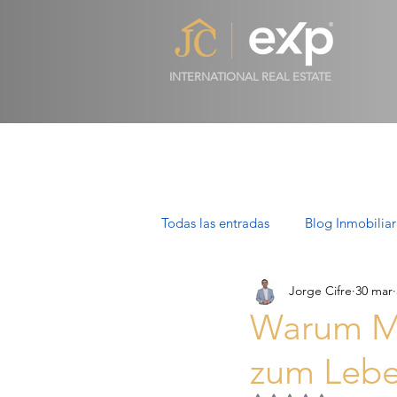
INTERNATIONAL REAL ESTATE
Todas las entradas
Blog Inmobiliar
Jorge Cifre
30 mar
Propiedades de Lujo en Mallorca
Warum Mu
zum Leben
Villas en Mallorca: Lujo, Estilo