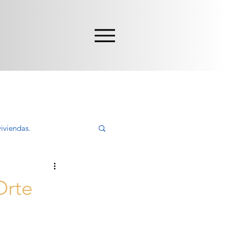
iviendas.
ivir, Comprar
Orte