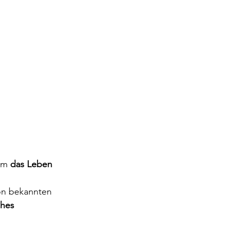
em 
das Leben 
von bekannten 
ches 