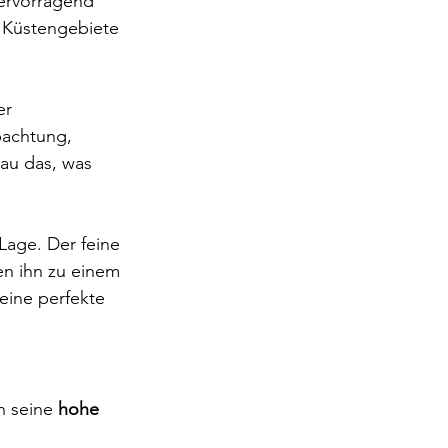
hervorragend 
 Küstengebiete 
er 
achtung, 
au das, was 
Lage. Der feine 
en ihn zu einem 
eine perfekte 
h seine 
hohe 