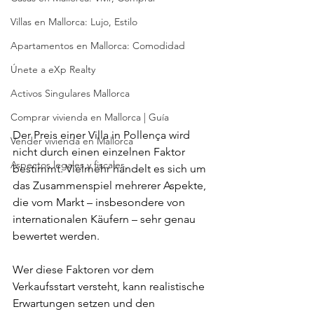
Villas en Mallorca: Lujo, Estilo
Apartamentos en Mallorca: Comodidad
Únete a eXp Realty
Activos Singulares Mallorca
Comprar vivienda en Mallorca | Guía
Der Preis einer Villa in Pollença wird 
Vender vivienda en Mallorca
nicht durch einen einzelnen Faktor 
Aspectos legales y fiscales
bestimmt. Vielmehr handelt es sich um 
das Zusammenspiel mehrerer Aspekte, 
die vom Markt – insbesondere von 
internationalen Käufern – sehr genau 
bewertet werden.
Wer diese Faktoren vor dem 
Verkaufsstart versteht, kann realistische 
Erwartungen setzen und den 